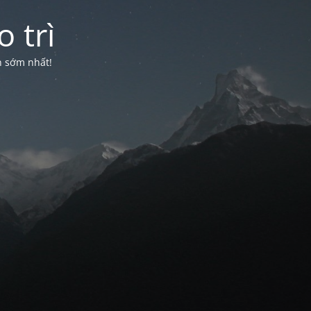
 trì
n sớm nhất!